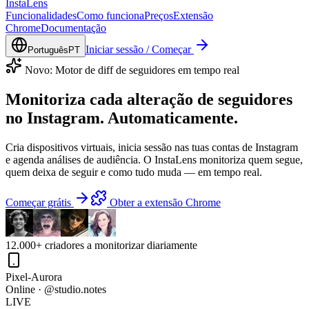
Insta
Lens
Funcionalidades
Como funciona
Preços
Extensão
Chrome
Documentação
Iniciar sessão / Começar
Português
PT
Novo: Motor de diff de seguidores em tempo real
Monitoriza cada
alteração de seguidores
no Instagram. Automaticamente.
Cria dispositivos virtuais, inicia sessão nas tuas contas de Instagram
e agenda análises de audiência. O InstaLens monitoriza quem segue,
quem deixa de seguir e como tudo muda — em tempo real.
Começar grátis
Obter a extensão Chrome
12.000+
criadores a monitorizar diariamente
Pixel-Aurora
Online · @studio.notes
LIVE