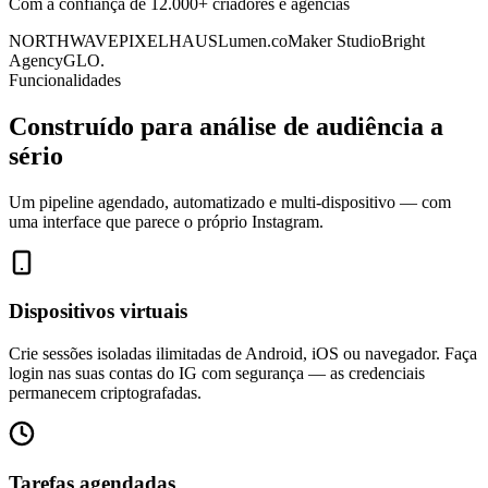
Com a confiança de 12.000+ criadores e agências
NORTHWAVE
PIXELHAUS
Lumen.co
Maker Studio
Bright
Agency
GLO.
Funcionalidades
Construído para análise de audiência a
sério
Um pipeline agendado, automatizado e multi-dispositivo — com
uma interface que parece o próprio Instagram.
Dispositivos virtuais
Crie sessões isoladas ilimitadas de Android, iOS ou navegador. Faça
login nas suas contas do IG com segurança — as credenciais
permanecem criptografadas.
Tarefas agendadas